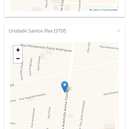
Leaflet
|
©
OpenStreetMap
Unidade Santos Flex (STSf)
+
−